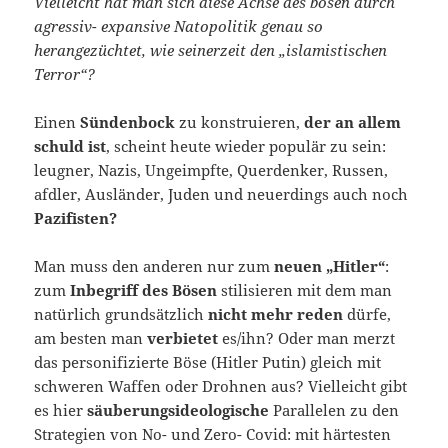
Vielleicht hat man sich diese Achse des bösen durch
agressiv- expansive Natopolitik genau so
herangezüchtet, wie seinerzeit den „islamistischen
Terror“?
Einen
Sündenbock
zu konstruieren,
der an allem
schuld ist
, scheint heute wieder populär zu sein:
leugner, Nazis, Ungeimpfte, Querdenker, Russen,
afdler, Ausländer, Juden und neuerdings auch noch
Pazifisten?
Man muss den anderen nur zum
neuen „Hitler“
:
zum
Inbegriff des Bösen
stilisieren mit dem man
natürlich grundsätzlich
nicht mehr reden
dürfe,
am besten man
verbietet
es/ihn? Oder man merzt
das personifizierte Böse (Hitler Putin) gleich mit
schweren Waffen oder Drohnen aus? Vielleicht gibt
es hier
säuberungsideologische
Parallelen zu den
Strategien von No- und Zero- Covid: mit härtesten